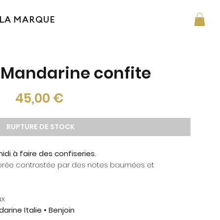
LA MARQUE
 Mandarine confite
Prix
45,00 €
RUPTURE DE STOCK
i à faire des confiseries.
orée contrastée par des notes baumées et
ux
rine Italie • Benjoin