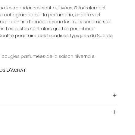
 que les mandarines sont cultivées. Généralement
e cet agrume pour la parfumerie, encore vert.
illie en fin d’année, lorsque les fruits sont mûrs et
. Les zestes sont alors grattés pour libérer
t confite pour faire des friandises typiques du Sud de
 bougies parfumées de la saison hivernale.
ROS D'ACHAT
vec un nuancier pour découvrir les autres parfums
main dans notre atelier.
e soin de votre bougie.
de combustion : 50h
 laissez brûler votre bougie trois heures. Lors des
ffusion soient optimales, suivez
nos
conseils de