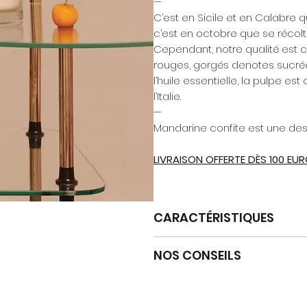
—
C’est en Sicile et en Calabre
c’est en octobre que se récolt
Cependant, notre qualité est cue
rouges, gorgés denotes sucrées
l’huile essentielle, la pulpe es
l’Italie.
—
Mandarine confite est une des
LIVRAISON OFFERTE DÈS 100 EU
CARACTÉRISTIQUES
Chaque commande est livrée a
NOS CONSEILS
de la saison.
Nos bougies sont coulées à la 
Quelques conseils pour prendr
Poids : 230 grammes / Temps 
Lors de la première combustion,
Afin que la combustion et la di