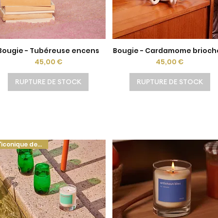
Bougie - Tubéreuse encens
Bougie - Cardamome brioc
Aperçu rapide
Aperçu rapide
Prix
Prix
45,00 €
45,00 €
RUPTURE DE STOCK
RUPTURE DE STOCK
L'iconique de l'été !