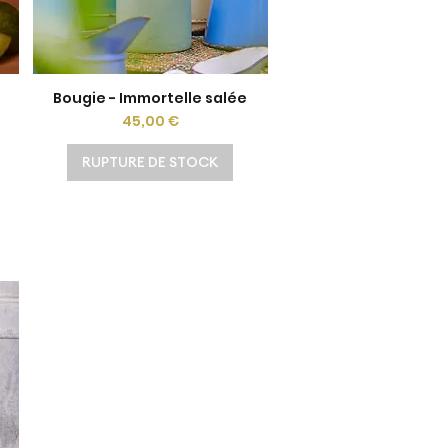
Bougie - Immortelle salée
Aperçu rapide
onnel
Prix
45,00 €
RUPTURE DE STOCK