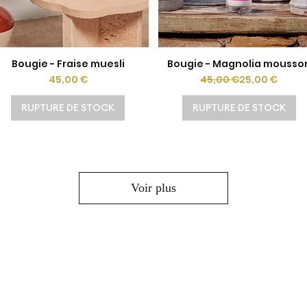
Bougie - Fraise muesli
Bougie - Magnolia mousso
Aperçu rapide
Aperçu rapide
Prix
Prix original
Prix promoti
45,00 €
45,00 €
25,00 €
RUPTURE DE STOCK
RUPTURE DE STOCK
Voir plus