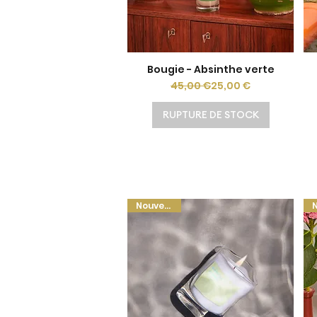
Bougie - Absinthe verte
Aperçu rapide
Prix original
Prix promotionnel
45,00 €
25,00 €
RUPTURE DE STOCK
Nouveauté