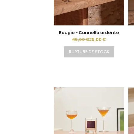
Bougie - Cannelle ardente
Aperçu rapide
Prix original
Prix promotionnel
45,00 €
25,00 €
RUPTURE DE STOCK